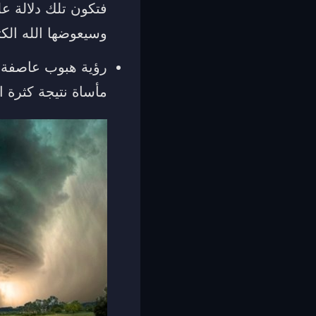
فتكون تلك دلالة عل
وسيعوضها الله الكث
رؤية هبوب عاصفة ل
مأساة نتيجة كثرة 