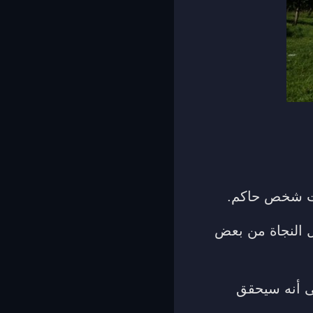
وت شخص حاكم.
ل النجاة من بعض
ى أنه سيحقق