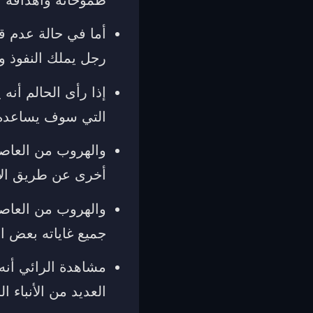
طموحاته وأهدافه ا
أما في حالة عدم ق
رجل يملك النفوذ وا
إذا رأى الحالم أن
التي سوف يساعده أ
والهروب من العاصف
أخرى عن طريق الأع
والهروب من العاصف
جميع غاياته بعض 
مشاهدة الرائي أنه
العديد من الأنباء ا