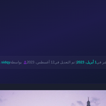
شر في
1 أبريل، 2023
| تم التعديل في
12 أغسطس، 2023
بواسطة
 sidqy