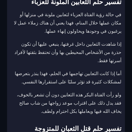
تفسير حلم الثعابين الملونة للعزباء
في حالة رؤية الفتاة العزباء لثعابين ملونة في منزلها أو
مكان عملها خلال المنام، فهذا يعني أن هناك زملاء عمل لا
يرغبون في وجودها ويحاولون إنهاء عملها.
إذا شاهدت الثعابين داخل غرفتها، ينبغي عليها أن تكون
حذرة من الأشخاص المحيطين بها وأن تحتفظ بثقتها لأفراد
أسرتها فقط.
أما إذا كانت الثعابين تهاجمها في الحلم، فهذا ينذر بتعرضها
لمشكلات كثيرة قد تؤثر سلبًا على استقرارها النفسي.
ولو رأت الفتاة البكر هذه الثعابين دون أن تشعر بالخوف،
فقد يدل ذلك على اقتراب موعد زواجها من شاب صالح
يخاف الله فيها ويعاملها بكل احترام ولطف.
تفسير حلم قتل الثعبان للمتزوجة