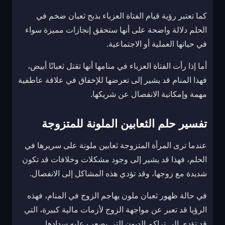
كما تعتبر رؤية قيام الفتاة العزباء بذبح ثعبان ضخم في
الحلم دلالة واضحة على أنها ستحقق إنجازات مميزة سواء
في حياتها العملية أو الاجتماعية.
أما إذا رأت الفتاة العزباء في منامها أنها تقتل ثعبانًا أبيض،
فهذا المنام قد يشير إلى تعرضها للإخفاق في علاقة عاطفية
مهمة وإمكانية الانفصال عن شريكها.
تفسير حلم الثعابين الملونة للمتزوجة
عندما ترى المرأة المتزوجة ثعابين ملونة على سريرها في
الحلم، فهذا قد يشير إلى وجود مشكلات وخلافات قد تكون
شديدة مع زوجها، وقد تؤدي هذه المشاكل إلى الانفصال.
في حالة ظهور ثعبان ملون يهاجم الزوج في المنام، فهذه
الرؤيا قد تعبر عن مواجهة الزوج لأزمات مالية كبيرة، التي
قد تؤدي إلى تراكم الديون التي يصعب عليه سدادها.