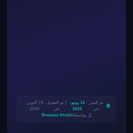
تم النشر
12 يونيو،
| تم التعديل
19 أكتوبر،
في
2023
في
2024
بواسطة
Shaimaa Khalid