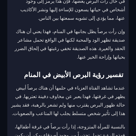
في حال رأت البرص يعضها، فإن هذا يرمز إلى وجود
أشخاص في حياتها يسعون للإساءة إليها ونشر الأكاذيب
عنها، مما يؤدي إلى تشويه سمعتها بين الناس.
وإن رأت برصاً يظل بجانبها في المنام، فهذا يعني أن هناك
صديقة تظهر الود والمحبة لكنها في الواقع تحمل مشاعر
الحقد والغيرة. هذه الصديقة تخفي رغبتها في إلحاق الضرر
بحياتها وإزاحة الخير عنها.
تفسير رؤية البرص الأبيض في المنام
عندما تشاهد الفتاة العزباء في حلمها أن هناك برصاً أبيض
يظهر في غرفتها، فهذا يعبر عن مخاوف دفينة تعتريها. في
حالة ظهور البرص يقترب منها ولم تشعر بالرهبة، فقد يشير
هذا إلى تأثير شخص متسلط يجلب لها المتاعب والصعوبات.
بالنسبة للمرأة المتزوجة، إذا رأت برصاً في غرفة أطفالها،
فهذه الرؤية تحمل تحذيراً من وجود أصدقاء يمكن أن يكون