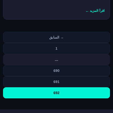
اقرأ المزيد ←
تعدد
→ السابق
صفحات
المقالات
1
…
690
691
692