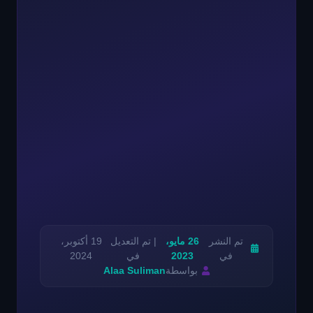
تم النشر
26 مايو،
| تم التعديل
19 أكتوبر،
في
2023
في
2024
بواسطة
Alaa Suliman