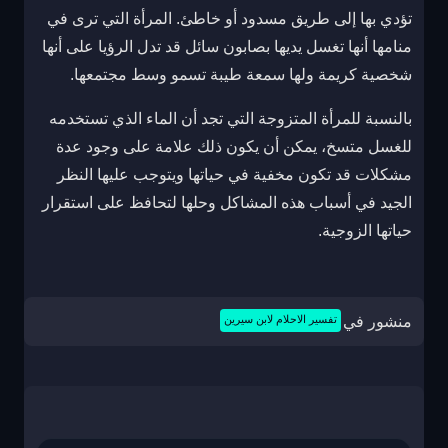
تؤدي بها إلى طريق مسدود أو خاطئ. المرأة التي ترى في
منامها أنها تغسل يديها بصابون سائل قد تدل الرؤيا على أنها
شخصية كريمة ولها سمعة طيبة تسمو وسط مجتمعها.
بالنسبة للمرأة المتزوجة التي تجد أن الماء الذي تستخدمه
للغسل متسخ، يمكن أن يكون ذلك علامة على وجود عدة
مشكلات قد تكون مخفية في حياتها ويتوجب عليها النظر
الجيد في أسباب هذه المشاكل وحلها لتحافظ على استقرار
حياتها الزوجية.
منشور في
تفسير الاحلام لابن سيرين
تصفّح
المقالات