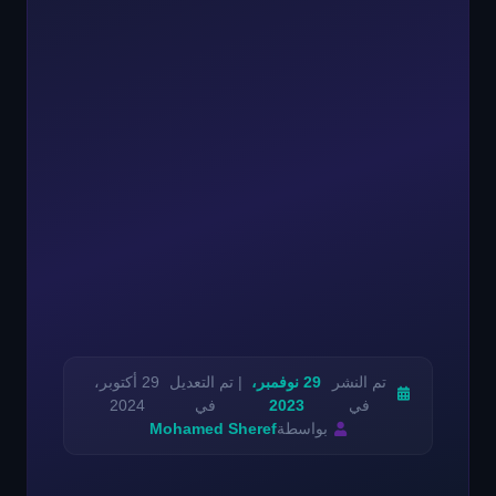
تم النشر
29 نوفمبر،
| تم التعديل
29 أكتوبر،
في
2023
في
2024
بواسطة
Mohamed Sheref