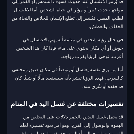
قد يُرمز الاغتسال عند حدوث كسوف الشمس أو القمر إلى
مواجهة حدث كبير أو مؤثر في حياة الشخص. أما الاغتسال
لطلب المطر، فيُشير إلى تطلع الإنسان للخلاص والنجاة من
الجفاف والعطش.
في حال رؤية شخص في منامه أنه يهم بالاغتسال في
حوض أو أي مكان يحتوي على ماء، فإذا كان هذا الشخص
أعزب، توحي الرؤيا بقرب زواجه.
أما من يرى نفسه يغتسل أو يتوضأ في مكان ضيق ومختفي
كالسرب، فهذه الرؤيا تبشر بأنه سيستعيد مالًا أو شيئًا كان
قد فقده أو سُرق منه.
تفسيرات مختلفة عن غسل اليد في المنام
قد يحمل غسل اليدين بالخمر دلالات على التخلص من
الهموم والوصول إلى الفرج، وهو أمر يعود تفسيره لعلم
الله. وعندما ترى المرأة المتزوجة نفسها تغسل يديها في