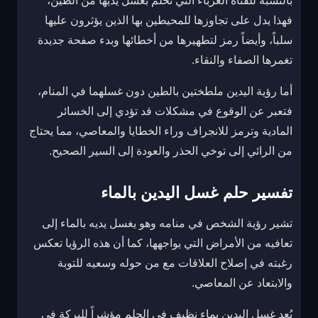
بالنسبة للفتاة العزباء التي تحلم بغسل يديها من الطين،
فهذا يدل على تجاوزها للمحيطين بها الذين يؤثرون عليها
سلباً، وأيضاً رمز لتطهيرها من أخطائها وبدء صفحة جديدة
تغمرها الصفاء والنقاء.
أما رؤية اليدين ملطختين بالطين دون غسلهما في المنام،
فتعبر عن الوقوع في مشكلات قد تؤدي إلى الخسائر
المادية وترمز للانجراف وراء الخطايا والمعاصي، مما يحتاج
من الرائي إلى توخي الحذر والعودة إلى السير الصحيح.
تفسير حلم غسل اليدين بالماء
تشير رؤية الشخص في منامه وهو يغسل يديه بالماء إلى
تعافيه من الأمراض التي يواجهها، كما أن هذه الرؤيا تعكس
رغبته في إصلاح العلاقات مع من حوله وسعيه للتوبة
والابتعاد عن المعاصي.
يُعد غسل اليدين بماء نظيف في الحلم مؤشراً للبركة في