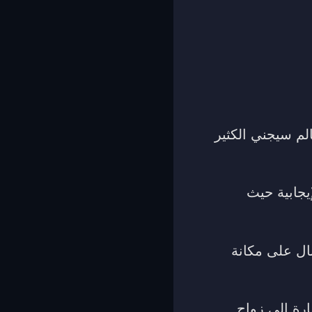
لم سيجني الكثير
يجابية حيث
نال على مكانة
رة إلى زواج