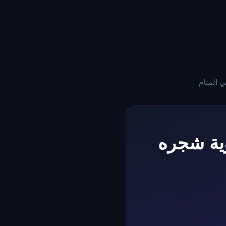
 المنام
ية شجره