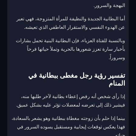
البهجة والسرور.
أما البطانية الجديدة والنظيفة للمرأة المتزوجة، فهي تعبر
عن الهدوء النفسي والاستقرار العاطفي الذي تعيشه.
وبالنسبة للفتاة العزباء، فإن البطانية البنية تحمل بشارات
بأخبار سارة تعزز شعورها بالحرية وتملأ حياتها فرحاً
وسروراً.
تفسير رؤية رجل مغطى ببطانية في
المنام
إذا رأى شخص أنه رفض إعطاء بطانية لآخر طلبها منه،
فيشير ذلك إلى تعرضه لمعضلات تؤثر عليه بشكل عميق.
بينما إذا حلم بأن زوجته مغطاة ببطانية وهو يشعر بالسعادة،
فهذا يعكس توقعات إيجابية ومستقبل يسوده السرور في
حياته.