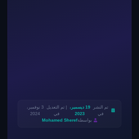
تم النشر
19 ديسمبر،
| تم التعديل
3 نوفمبر،
في
2023
في
2024
بواسطة
Mohamed Sheref