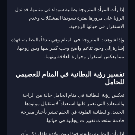
إذا رأت المرأة المتزوجة بطانية سوداء في منامها، قد تدل
الرؤيا على مرورها بفترة تسودها المشكلات وعدم
الاستقرار في حياتها الزوجية.
وإذا شوهدت المتزوجة في المنام وهي تتدفأ بالبطانية، فهذه
إشارة إلى وجود تناغم واضح وحب كبير بينها وبين زوجها،
مما يعكس استقرار وحرارة العلاقة بينهما.
تفسير رؤية البطانية في المنام للعصيمي
للحامل
تعكس رؤية البطانية في منام الحامل حالة من الراحة
والسعادة التي تغمر قلبها استعداداً لاستقبال مولودها
الجديد. والبطانية الملونة في الحلم تبشر بأخبار مفرحة
قادمة ستحدث تغييرات إيجابية في حياتها.
إذا رأت البطانية نظيفة، فهذا ينبئ بولادة طفل ذكر وأن