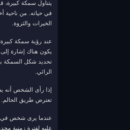
يتناول سمكة كبيرة، ق
في حياته. من ناحية أ
الخيرات والثروة.
عند رؤية سمكة كبيرة 
يكون هناك إشارة إلى 
تحديد شكل السمكة بشك
الرائي.
إذا رأى الشخص أنه ي
تعترض طريق الحالم. ه
عندما يرى شخص في من
عليه لفترة زمنية محدو