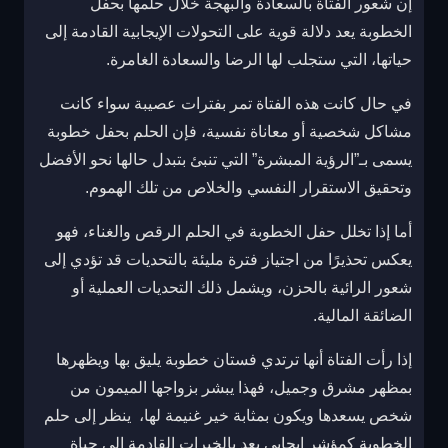
إن شعور الفتاة بالسعادة والبهجة خلال حلمها بحفل
الخطوبة يعد دلالة قوية على التحولات الإيجابية القادمة إلى
حياتها، التي ستجلب لها الرضا والسعادة الغامرة.
في حال كانت هذه الفتاة تمر بفترات عصيبة سواء كانت
مشاكل شخصية أو معاناة نفسية، فإن الحلم بحفل خطوبة
يسمى بـ”الرؤية المبشرة” التي تنبئ بتبدل حالها نحو الأفضل
وتحقيق الاستقرار النفسي والخلاص من تلك الهموم.
أما إذا تخلل حفل الخطوبة في الحلم الرقص والغناء، فهو
يعكس تحذيرًا من اجتياز فترة مليئة بالتحديات قد تؤدي إلى
شعور الرائية بالحزن، ويشمل ذلك التحديات العملية أو
الضائقة المالية.
إذا رأت الفتاة أنها ترتدي فستان خطوبة يليق بها ويظهرها
بمظهر مشرق وجميل، فهذا يبشر بزواجها الميمون من
شخص يسعدها ويكون بمثابة خير غنيمة لها، ينظر إلى حلم
الخطوبة كمؤشر إيجابي يعد بالخيرات القادمة إلى حياة