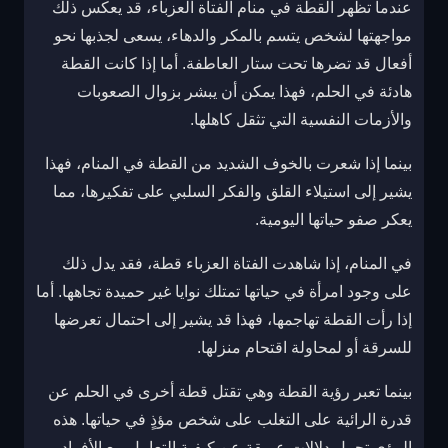
عندما تظهر القطة في منام الفتاة العزباء، قد يعكس ذلك
مواجهتها لشخص يتسم بالمكر والدهاء، يسعى لجذبها نحو
أفعال قد تضرها تحت ستار العاطفة. أما إذا كانت القطة
هادئة في الحلم، فهذا يمكن أن يبشر بزوال الصعوبات
والأزمات النفسية التي تثقل كاهلها.
بينما إذا شعرت بالخوف الشديد من القطة في المنام، فهذا
يشير إلى استيلاء القلق والفكر السلبي على تفكيرها، مما
يعكر صفو حياتها اليومية.
في المنام، إذا شاهدت الفتاة العزباء قطة، فقد يدل ذلك
على وجود امرأة في حياتها تمتلك نوايا غير حميدة تجاهها. أما
إذا رأت القطة تهاجمها، فهذا قد يشير إلى احتمال تعرضها
للسرقة أو لمحاولة اقتحام منزلها.
بينما تعبر رؤية القطة وهي تقتل قطة أخرى في الحلم عن
قدرة الرائية على التغلب على شخص مؤذٍ في حياتها. هذه
الرؤى تحمل دلالات عميقة عن كيفية التعامل مع الأفراد