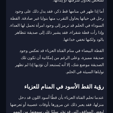
لشخص يحاول سرقتها أو إيذائها.
أما إذا ظهر في منامها قط ذكر، فقد يدل ذلك على وجود
رجل في حياتها يحاول التقرب منها بنوايا غير صادقة. القطة
السوداء في الحلم قد ترمز إلى وجود امرأة تحمل لها العداء.
وإذا رأت قطة شقراء، فقد يشير ذلك إلى صديقة تتظاهر
بالود ولكنها تخفي خداعها.
القطة البيضاء في منام الفتاة العزباء قد تعكس وجود
صديقة مميزة، وعلى الرغم من إمكانية أن تكون تلك
الصديقة موضع شك، إلا أنه يُستبعد أن تؤذيها إذا لم تظهر
نواياها السيئة في الحلم.
رؤية القط الأسود في المنام للعزباء
عندما تحلم الفتاة العزباء بأن قطًا أسود اللون قد دخل
منزلها، فقد يعبر ذلك عن مرورها بأوقات عصيبة أو تعرضها
لبعض المواقف التي قد تؤثر سلبًا على سمعتها. من المهم