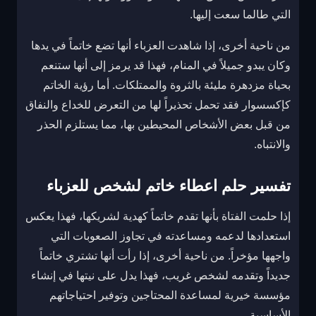
التي طالما سعت إليها.
من ناحية أخرى، إذا شاهدت العزباء أنها تضع خاتماً في يدها
وكان يبدو جميلاً في المنام، فهذا قد يرمز إلى أنها ستنعم
بحياة مزدهرة مليئة بالثروة والممتلكات. أما رؤية الخاتم
كإكسسوار فقد تحمل تحذيراً لها من التعرض للخداع والنفاق
من قبل بعض الأشخاص المحيطين بها، مما يستلزم الحذر
والانتباه.
تفسير حلم اعطاء خاتم لشخص للعزباء
إذا حلمت الفتاة بأنها تقدم خاتماً كهدية لشريكها، فهذا يعكس
استعدادها لدعمه ومساعدته في تجاوز الصعوبات التي
واجهها مؤخراً. من ناحية أخرى، إذا رأت أنها تشتري خاتماً
جديداً وتقدمه لشخص غريب، فهذا يدل على نيتها في إنشاء
مؤسسة خيرية لمساعدة المحتاجين وتوفير احتياجاتهم
الأساسية.