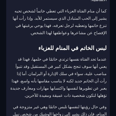
كما أن منام الفتاة العزباء التي تعطي خاتماً لشخص تحبه
يشير إلى الحب المتبادل الذي سيستمر للأبد. وإذا رأت أنها
تنزع خاتمها وتعطيه لرجل تعرفه، فهذا يوحي برغبتها في
الإفصاح عن مشاعرها وعواطفها لهذا الشخص.
لبس الخاتم في المنام للعزباء
عندما تجد الفتاة نفسها ترتدي خاتمًا في حلمها، فهذا قد
يعني أنها سوف تنجح بشكل كبير في المستقبل وقد تتبوأ
مناصب علية، سواء في سلك الإدارة أو البرلمان. أما إذا
رأت أن الخاتم جديد لكنه لا يناسب مقاسها بأنه واسع، فهذا
يعبر عن تطويرها لنفسها واكتسابها مهارات ومعارف جديدة
تؤهلها لتكون شخصية ذات عميقة ومفيدة للآخرين.
وفي حال رؤيتها لنفسها تلبس خاتمًا وهي غير متزوجة في
المنام، فإن ذلك يشير إلى زواجها الوشيك من شخص نبيل