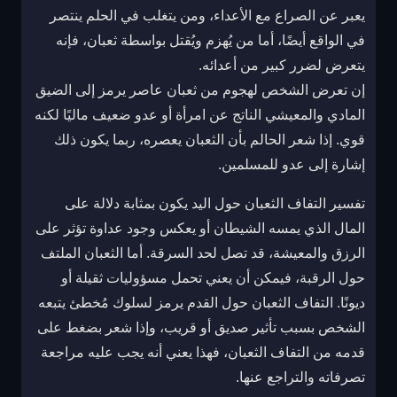
يعبر عن الصراع مع الأعداء، ومن يتغلب في الحلم ينتصر
في الواقع أيضًا، أما من يُهزم ويُقتل بواسطة ثعبان، فإنه
يتعرض لضرر كبير من أعدائه.
إن تعرض الشخص لهجوم من ثعبان عاصر يرمز إلى الضيق
المادي والمعيشي الناتج عن امرأة أو عدو ضعيف ماليًا لكنه
قوي. إذا شعر الحالم بأن الثعبان يعصره، ربما يكون ذلك
إشارة إلى عدو للمسلمين.
تفسير التفاف الثعبان حول اليد يكون بمثابة دلالة على
المال الذي يمسه الشيطان أو يعكس وجود عداوة تؤثر على
الرزق والمعيشة، قد تصل لحد السرقة. أما الثعبان الملتف
حول الرقبة، فيمكن أن يعني تحمل مسؤوليات ثقيلة أو
ديونًا. التفاف الثعبان حول القدم يرمز لسلوك مُخطئ يتبعه
الشخص بسبب تأثير صديق أو قريب، وإذا شعر بضغط على
قدمه من التفاف الثعبان، فهذا يعني أنه يجب عليه مراجعة
تصرفاته والتراجع عنها.