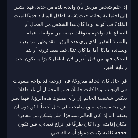
إذا حلم شخص مريض بأن والدته تلده من جديد، فهذا يشير
إلى احتمالية وفاته، حيث يُشبه الطفل المولود حديثًا الميت
المُلفّ في أثوابه. وإذا كان هذا الشخص من العمال أو
الصناع، قد تواجهه معوقات تمنعه من مواصلة عمله.
بالنسبة للفقير الذي يرى هذه الرؤيا، فقد يظهر من يعينه
ويسانده ماديًا. أما إذا كان غنيًا، فقد يفقد ثروته أو يتم
التحكم فيها من قبل آخرين لأن الطفل كثيرًا ما يكون تحت
رعاية الغير.
في حال كان الحالم متزوجًا، فإن زوجته قد تواجه صعوبات
في الإنجاب. وإذا كانت حاملًا، فمن المحتمل أن تلد طفلاً
يعكس شخصية الحالم. إن رأى مملوك هذه الرؤيا، فهذا يعبر
عن محبة سيده له ومسامحته في حال أخطأ، لكن دون أن
يعتقه. أما إذا كان الحالم مسافرًا، فلن يتمكن من مغادرة
مكان إقامته. وإذا كان طرفًا في نزاع قضائي، فلن تكون
حججه كافية لإثبات دعواه أمام القاضي.