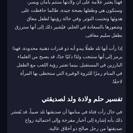
فهذا يعتبر علامة على أن ولادتها ستتم بأمان ويسر،
وستكون هي وطفلها بصحة جيدة، طالما حافظت على
هدوئها وتجنبت التوتر. وفي حالة رؤيتها لطفل معاق
وشعورها بالسعادة في الحلم، فيُشير ذلك إلى أنها سترزق
بطفل سليم معافى.
إذا رأت أنها تلد طفلًا يبدو أنه ذو قدرات ذهنية محدودة، فهذا
يرمز إلى أنها ستنجب ولدًا ذكيًا جدًا، قد يصبح من العلماء
البارزين في المستقبل. بينما تعتبر رؤية اللعب مع الطفل
في المنام رمزًا للثروة الوفيرة التي ستحظى بها المرأة
لاحقًا.
تفسير حلم ولادة ولد لصديقتي
في حال رأت فتاة في منامها أن صديقتها تلد صبياً، قد يُفسَر
ذلك بأنه إشارة إلى أخبار مفرحة وإلى احتمالية زواج
صديقتها من رجل صالح ذو أخلاق عالية.