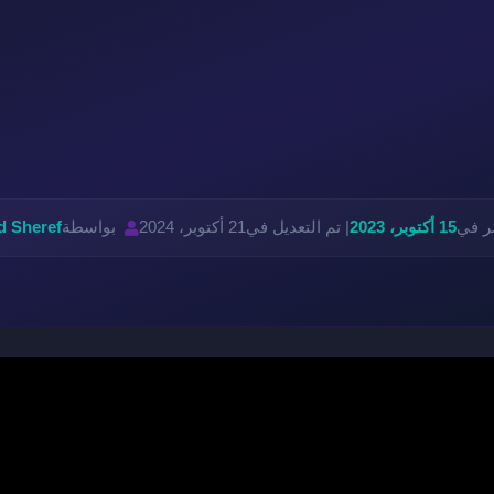
ر في
15 أكتوبر، 2023
| تم التعديل في
21 أكتوبر، 2024
بواسطة
 Sheref