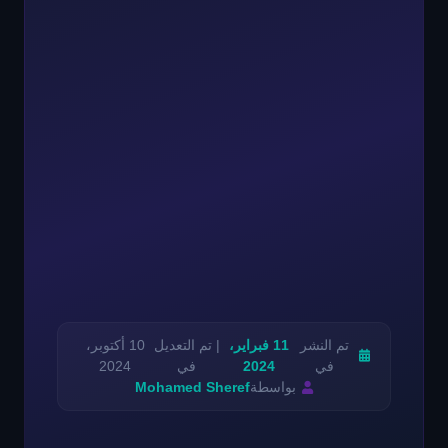
تم النشر
11 فبراير،
| تم التعديل
10 أكتوبر،
في
2024
في
2024
بواسطة
Mohamed Sheref