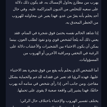
يهرب من مطاردٍ يحاول الإمساك به، قد يكون ذلك دلالة
على سعيه للتخلص من الديون المتراكمة عليه. وفي حال
أحد يحلم بأنه يفرّ من عدو، فهذا يعبر عن محاولته للهروب
من الخطر المحدق به.
إذا شاهد الحالم نفسه يختبئ فوق شجرة في المنام، فقد
يعني ذلك أنه يلجأ لشخص قوي وذو نفوذ لطلب العون. بينما
يمكن أن يكون الاختباء بين الشجيرات والأعشاب دلالة على
الرغبة في التخفي ومراقبة الآخرين أو الهروب من
المسؤوليات.
أما الشخص الذي يحلم بأنه يقع من فوق شجرة بعد الاختباء
عليها، فهذه الرؤيا قد تعبر عن فقدانه للدعم والحماية بشكل
مفاجئ. ومن جانب آخر، إذا رأى شخص في منامه أنه يهرب
خائفًا، فهذا يشير إلى واقعة صعبة لا يقوى على تحملها.
يختلف تفسير الهروب والإختباء باختلاف حال الرائي؛