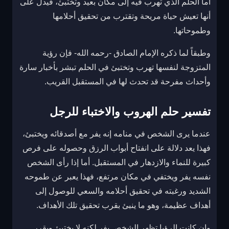
أما الحلم الذي تهرب فيه إلى مكان بعيد وتختبئ، فيدل على
أنها تعيش حياة مريحة وتقترب من تحقيق أحلامها
وطموحاتها.
وطبقاً لما ذكره الإمام الصادق -رحمه الله- فإن رؤية
المتزوجة لنفسها تهرب وتختبئ في الحلم تبشر بأخبار سارة
وأحداث مفرحة قد تحدث لها في المستقبل القريب.
تفسير حلم الهروب والاختباء للرجل
عندما يرى الشخص في منامه إنه يفر مع أصدقائه ويختبئ،
فهذا يعد دلالة على انفتاح أبواب الرزق وحصوله على فرص
كبيرة للنماء والازدهار في المستقبل. أما إذا رأى الشخص
نفسه يفر ويختفي في مكان مرتفع، فهذا يعبر عن طموحه
الشديد ورغبته في تحقيق أحلامه والسعي للوصول إلى
أهداف عظيمة، وهو ما ينبئ بقرب تحقيق تلك الأهداف.
وإن كانت الرؤيا تظهر الشخص يفر لكنه لا يختبئ ويقرر