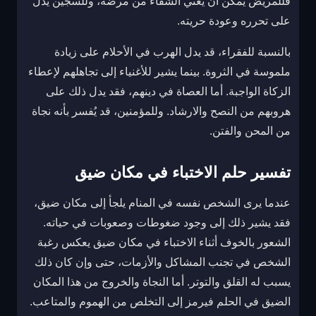
فللمريض يمكن أن يعني الشفاء من مرضه، وللسجين يدل
على تحرره وعودة حريته.
بالنسبة للفقراء، قد يدل الهرب في الأحلام على زيادة
ملموسة في الثروة. بينما يشير للأغنياء إلى تجاهلهم لإعطاء
الزكاة الواجبة. أما العصاة في دينهم، فقد يدل ذلك على
هروبهم من النصح والارشاد. وللمؤمنين، قد يُفسر بأنه نجاة
من المحن والفتن.
تفسير حلم الاختباء في مكان ضيق
عندما يرى الشخص نفسه في المنام يلجأ إلى مكان ضيق،
فقد يشير ذلك إلى وجود ضغوطات وصعوبات في حياته.
الشعور بالخوف أثناء الاختباء في مكان ضيق يعكس رغبة
الشخص في تجنب المشاكل والأزمات، حتى وإن كان ذلك
يسبب له القلق والتوتر. أما النجاة والخروج من هذا المكان
الضيق في الحلم فيرمز إلى التخلص من الهموم والمتاعب.