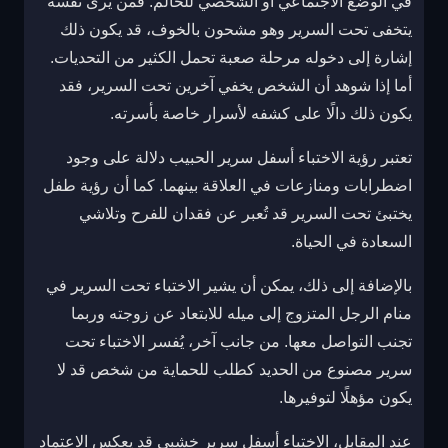
في الوضع الاجتماعي أو الشخصي للحالم. فمن يرى نفسه
يتخفى تحت السرير وهو مشحون بالخوف، قد يكون ذلك
إشارة إلى دخوله مرحلة صعبة تحمل الكثير من التحديات.
أما إذا شوهد أن الشخص يخفي آخرين تحت السرير، فقد
يكون ذلك دالًا على كشفه لأسرار خاصة بأسرته.
تعتبر رؤية الاختباء أسفل سرير الحبيب دلالة على وجود
اضطرابات ومنازعات في العلاقة بينهما. كما أن رؤية طفل
يختبئ تحت السرير قد تُعبر عن فقدان للفرح وتلاشي
السعادة في الحياة.
بالإضافة إلى ذلك، يمكن أن يشير الاختباء تحت السرير في
منام الرجل المتزوج إلى ميله للابتعاد عن زوجته وربما
تجنب التواصل معها. من جانب آخر، يُفسر الاختباء تحت
سرير مصنوع من الحديد كطلب للحماية من شخص قد لا
يكون مؤهلًا لتوفيرها.
عند المقابل، الاختباء أسفل سرير خشبي قد يعكس الاعتماد