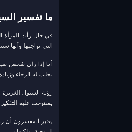
ما تفسير السي
في حال رأت المرأة الم
التي تواجهها وأنها ست
أما إذا رأى شخص سيول
يجلب له الرخاء وزيادة
رؤية السيول الغزيرة ت
يستوجب عليه التفكير 
يعتبر المفسرون أن رؤي
الزوجية، ولكنها ستمر و