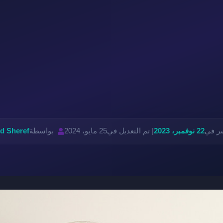
شر في
22 نوفمبر، 2023
| تم التعديل في
25 مايو، 2024
بواسطة
 Sheref