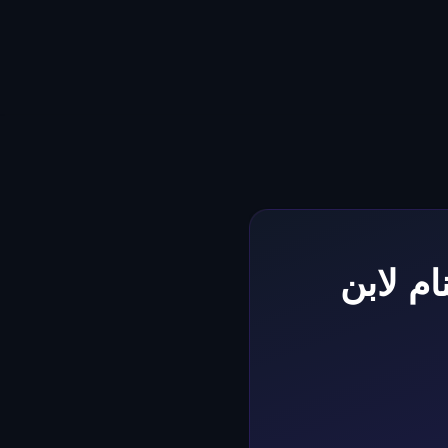
م لابن