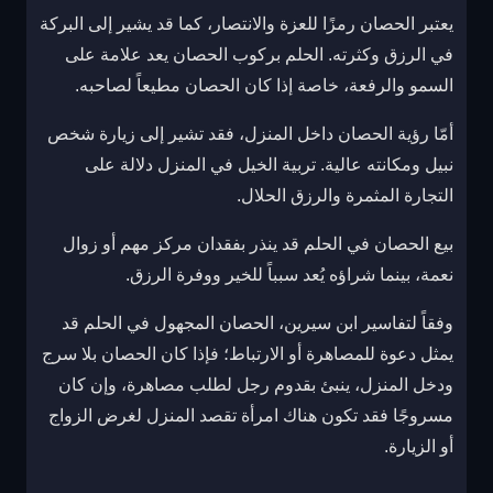
يعتبر الحصان رمزًا للعزة والانتصار، كما قد يشير إلى البركة
في الرزق وكثرته. الحلم بركوب الحصان يعد علامة على
السمو والرفعة، خاصة إذا كان الحصان مطيعاً لصاحبه.
أمّا رؤية الحصان داخل المنزل، فقد تشير إلى زيارة شخص
نبيل ومكانته عالية. تربية الخيل في المنزل دلالة على
التجارة المثمرة والرزق الحلال.
بيع الحصان في الحلم قد ينذر بفقدان مركز مهم أو زوال
نعمة، بينما شراؤه يُعد سبباً للخير ووفرة الرزق.
وفقاً لتفاسير ابن سيرين، الحصان المجهول في الحلم قد
يمثل دعوة للمصاهرة أو الارتباط؛ فإذا كان الحصان بلا سرج
ودخل المنزل، ينبئ بقدوم رجل لطلب مصاهرة، وإن كان
مسروجًا فقد تكون هناك امرأة تقصد المنزل لغرض الزواج
أو الزيارة.