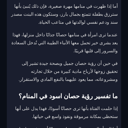
أما إذا ظهرت في منامها مهرة صغيرة، فإن ذلك يُنبئ بأنها
سترزق بطفلة تتمتع بجمال بارز، وستكون هذه البنت مصدر
سند ودعم نفسي لوالدتها في متاعب الحياة.
عندما ترى امرأة في منامها حصانًا جذابًا داخل منزلها، فهذا
يعد بشرى خير تحمل معها الأنباء الطيبة التي تُدخل السعادة
والسرور إلى قلبها قريبًا.
في حين أن رؤية حصان جميل وبصحة جيدة تشير إلى
تحقيق زوجها لأرباح مادية كبيرة من خلال تجارته
ومشروعاته، مما يعود عليهما بالنفع المادي والاستقرار.
ما تفسير رؤية حصان اسود في المنام؟
إذا حلمت الفتاة بأنها ترى حصانًا أسودًا، فهذا يدل على أنها
ستحظى بمكانة مرموقة ونفوذ واسع في حياتها.