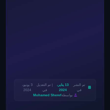
تم النشر
13 يناير،
| تم التعديل
3 يونيو،
في
2024
في
2024
بواسطة
Mohamed Sheref