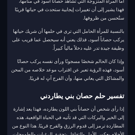
أما المرأة المتزوجة التي تشاهد حصانًا أسود في منامها،
فهذا يشير إلى أن تغييرات إيجابية ستحدث في حياتها قريبًا
ستُحسن من ظروفها.
بالنسبة للمرأة الحامل التي ترى في حلمها أن شريك حياتها
يركب حصاناً أسود، فذلك يعني أنه سيحصل عما قريب على
وظيفة جيدة تدر عليه دخلاً مالياً كبيراً.
وإذا كان الحالم شخصًا مسجونًا ورأى نفسه يركب حصانًا
أسود، فهذه الرؤية تعبر عن اقتراب موعد خلاصه من المحن
والمشاكل التي يعاني منها، وأن الفرج آتٍ له قريبًا.
تفسير حلم حصان بني يطاردني
إذا رأى شخص أن حصاناً بني اللون يطارده، فهذا يعد إشارة
إلى الخير والبركات التي قد تأتيه في الحياة الواقعية. هذه
المطاردة ترمز إلى قدوم الرزق والفرح قريبًا. هذا النوع من
الأحلام يعكس الأمل والتفاؤل بتحقيق الرغبات والطموحات.