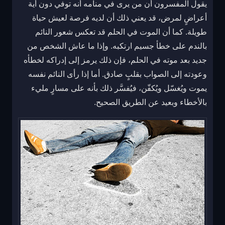
يقول المفسرون أن من يرى في منامه أنه توفي دون أية
أعراضٍ لمرض، قد يعني ذلك أن لديه فرصة لعيش حياة
طويلة. كما أن الموت في الحلم قد تعكس شعور النائم
بالندم على خطأ جسيم ارتكبه. وإذا ما عاش الشخص من
جديد بعد موته في الحلم، فإن ذلك يرمز إلى إدراكه لخطأه
وعودته إلى الصواب بقلبٍ صادق. أما إذا رأى النائم نفسه
يموت ويُغسّل ويُكفّن، فيُفسَّر ذلك بأنه على مسارٍ مليء
بالأخطاء وبعيد عن الطريق الصحيح.