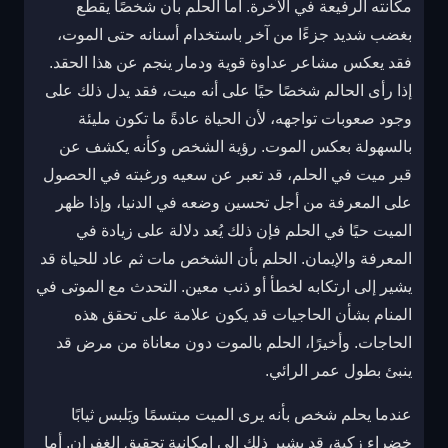
مكانته الرفيعة في الآخرة. أما الحلم بأن شخصًا يقطع
بغضب شديد جزءًا من آخر باستخدام أسنانه حتى الموت،
فقد يعكس مشاعر عداوة قوية ودمار ينجم عن هذا الحقد.
إذا رأى الحالم شخصًا حيًا على أنه ميت، فقد يدل ذلك على
وجود صعوبات تواجهه، لأن الحياة عادةً ما تكون مليئة
بالسهولة بعكس الموت. رؤية الشخص وكأنه يكشف عن
قبر ميت في الحلم، قد تعبر عن سعيه ورغبته في الحصول
على المعرفة من أجل تحسين وضعه في الدنيا، وإذا ظهر
الميت حيًا في الحلم فإن ذلك يُعد دلالة على زيادة في
المعرفة والإيمان. الحلم بأن الشخص مات ثم عاد للحياة قد
يشير إلى ارتكابه لخطأ أو ذنب معين. التحدث مع الموتى في
المنام بشأن الحاجيات قد يكون علامة على تحقق هذه
الحاجات. وأخيرًا، الحلم بالموت دون معاناة من مرض قد
ينبئ بطول عمر الرائي.
عندما يحلم شخص بأنه يرى الميت مبتسمًا ويَلبس ثيابًا
خضراء زكية، قد يشير ذلك إلى إمكانية تحقيق الغفران. أما