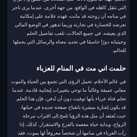
التي تثقل كاهله في الواقع. من جهة أخرى، عندما يرى تاجر
في منامه أن زوجته قد ماتت، فهذه علامة على إمكانية
تعرضه للخسارة في تجارته وربما تدهور في الوضع المالي
الذي يعيشه. في جميع الحالات، تلعب تفاصيل الحلم
وحيثياته دورًا حاسمًا في تحديد معناه والرسائل التي يحملها
للحالم.
حلمت اني مت في المنام للعزباء
في عالم الأحلام، تحمل الرؤى التي تجمع بين الحياة والموت
معاني عميقة وغالباً ما توحي بتغييرات إيجابية قادمة. عندما
تحلم فتاة عزباء بأنها توفيت دون أن تُدفن، فإن هذا الحلم
قد يكون إشارة مبشرة بانفتاح صفحة جديدة في حياتها،
حيث يُعتقد أن مثل هذه الرؤيا تلمح إلى اقتراب مرحلة
الزواج، وبداية حياة مفعمة بالفرح والاستقرار. كذلك، إذا
رأت العزباء في منامها أن شخصاً معروفاً لها يموت، فقد