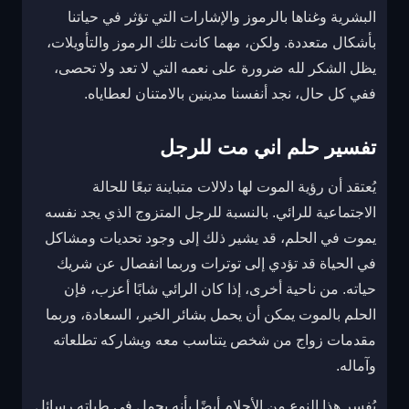
البشرية وغناها بالرموز والإشارات التي تؤثر في حياتنا
بأشكال متعددة. ولكن، مهما كانت تلك الرموز والتأويلات،
يظل الشكر لله ضرورة على نعمه التي لا تعد ولا تحصى،
ففي كل حال، نجد أنفسنا مدينين بالامتنان لعطاياه.
تفسير حلم اني مت للرجل
يُعتقد أن رؤية الموت لها دلالات متباينة تبعًا للحالة
الاجتماعية للرائي. بالنسبة للرجل المتزوج الذي يجد نفسه
يموت في الحلم، قد يشير ذلك إلى وجود تحديات ومشاكل
في الحياة قد تؤدي إلى توترات وربما انفصال عن شريك
حياته. من ناحية أخرى، إذا كان الرائي شابًا أعزب، فإن
الحلم بالموت يمكن أن يحمل بشائر الخير، السعادة، وربما
مقدمات زواج من شخص يتناسب معه ويشاركه تطلعاته
وآماله.
يُفسر هذا النوع من الأحلام أيضًا بأنه يحمل في طياته رسائل