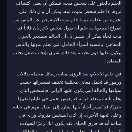
الحلم بالعثور على شخص ميت، فيمكن أن يعني اكتشاف
ثروة. إذا حلم شخص بموت ابنه، يمكن أن يدل ذلك على
تحرره من عداوة. بينما حلم موت الابنة يعبر عن اليأس من
انفراج الصعوبات. حلم أن يقول شخص لآخر بأن فلاناً قد
مات فجأة يمكن أن يشير إلى أن الحالم سيشعر بالحزن
المفاجئ. بالنسبة للمرأة الحامل التي تحلم بموتها والناس
يبكون عليها دون نحيب، يعد ذلك بشرى بإنجاب طفل يجلب
السعادة.
في عالم الأحلام، تعد الرؤى بمثابة رسائل محملة بدلالات
ورموز قد تحمل معاني مختلفة تختلف تفسيراتها حسب
سياقها والحالة التي يكون عليها الرائي. فالشخص الذي
يحلم بأنه سينعقد قرانه قد يعيش تحمل في طياتها تغييرًا
جذريًا، قد يُفسر أحياناً بأنها إشارة إلى انتقال مهم في حياته.
وعلى الجهة الأخرى، إن كان الشخص متزوجًا ورأى في
منامه أنه قد فارق الحياة، فقد يكون ذلك رمزًا لتحولات
كبيرة أو نهايات لمراحل معينة، ليس بالضرورة الطلاق بل