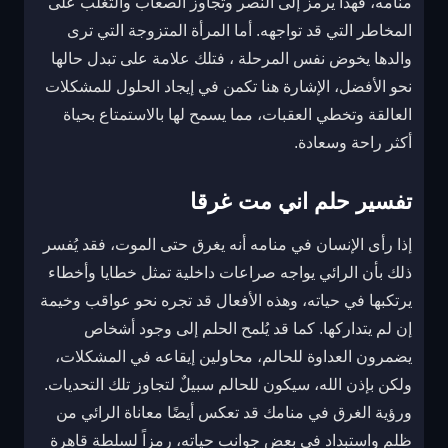
منامه، فهذا يرمز إلى النصر وتجاوز الصعاب والتغلب على
المخاطر التي قد تواجهه. أما المرأة المتزوجة التي ترى
والدها يخوض نفس المرحلة ، فتلك علامة على تبدل حالها
نحو الأفضل، الإشارة هنا تكمن في إيجاد الحلول للمشكلات
العالقة وتخطي العقبات، مما يسمح لها بالاستمتاع بحياة
أكثر راحة وسعادة.
تفسير حلم اني مت غرقا
إذا رأى الإنسان في منامه أنه يغرق حتى الموت، فقد يُفسر
ذلك بأن الرائي يواجه صراعات داخلية تمثل خطايا وأخطاء
يرتكبها في حياته، وهذه الأفعال قد تجره نحو عواقب وخيمة
إن لم يتداركها. كما قد يُلمح الحلم إلى وجود أشخاص
يضمرون العداوة للحالم، محاولين إيقاعه في المشكلات،
ولكن بإذن الله، سيكون للحالم سبيلٌ لتجاوز تلك التحديات.
ورؤية الغرق في منامك قد تعكس أيضًا معاناة الرائي من
ظلم واستبداد في بعض جوانب حياته، رمزاً لسلطة قاهرة