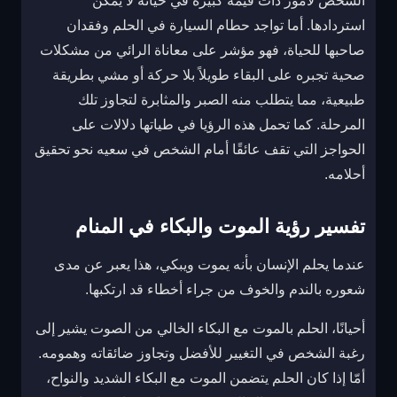
الشخص لأمور ذات قيمة كبيرة في حياته لا يمكن
استردادها. أما تواجد حطام السيارة في الحلم وفقدان
صاحبها للحياة، فهو مؤشر على معاناة الرائي من مشكلات
صحية تجبره على البقاء طويلاً بلا حركة أو مشي بطريقة
طبيعية، مما يتطلب منه الصبر والمثابرة لتجاوز تلك
المرحلة. كما تحمل هذه الرؤيا في طياتها دلالات على
الحواجز التي تقف عائقًا أمام الشخص في سعيه نحو تحقيق
أحلامه.
تفسير رؤية الموت والبكاء في المنام
عندما يحلم الإنسان بأنه يموت ويبكي، هذا يعبر عن مدى
شعوره بالندم والخوف من جراء أخطاء قد ارتكبها.
أحيانًا، الحلم بالموت مع البكاء الخالي من الصوت يشير إلى
رغبة الشخص في التغيير للأفضل وتجاوز ضائقاته وهمومه.
أمّا إذا كان الحلم يتضمن الموت مع البكاء الشديد والنواح،