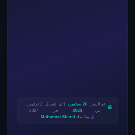
تم النشر
26 سبتمبر،
| تم التعديل
2 نوفمبر،
في
2023
في
2024
بواسطة
Mohamed Sheref