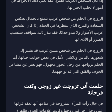
إذا كان الشخص الغريب فقيرًا، فقد يعني ذلك الانخراط في
أمور لا تجلب الخير لها.
الزواج في الحلم من شخص غريب يتمتع بالجمال يعكس
السعادة والمرح الذي ينتظرها في الحياة، إذا كان الشخص
غريب الأطوار ولا يبدو جذابًا، فقد ينذر ذلك بمواقف ستسبب
الضرر أو الأذى لها.
الزواج في الحلم من شخص مسن غريب قد يشير إلى
شعورها باليأس وتلاشي الأمل في بعض جوانب حياتها، أما
الحلم بزواجها من رجل عجوز مجهول، فهو يعبر عن مشاعر
الخوف والقلق التي قد تواجههما.
حلمت أني تزوجت غير زوجي وكنت
فرحانة
في حال رأت المرأة المتزوجة في منامها أنها تعقد قرانها
على رجل آخر غير زوجها وكانت علامات الحزن ظاهرة