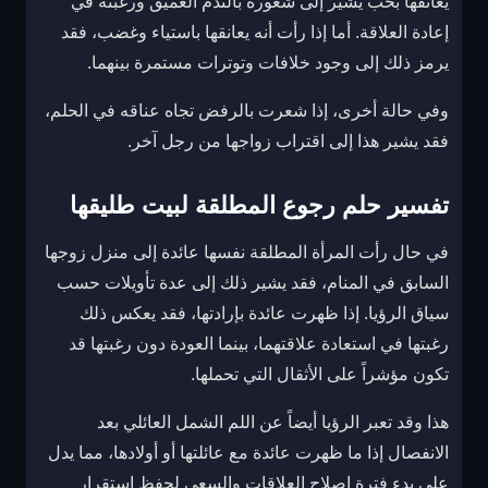
يعانقها بحب يشير إلى شعوره بالندم العميق ورغبته في
إعادة العلاقة. أما إذا رأت أنه يعانقها باستياء وغضب، فقد
يرمز ذلك إلى وجود خلافات وتوترات مستمرة بينهما.
وفي حالة أخرى، إذا شعرت بالرفض تجاه عناقه في الحلم،
فقد يشير هذا إلى اقتراب زواجها من رجل آخر.
تفسير حلم رجوع المطلقة لبيت طليقها
في حال رأت المرأة المطلقة نفسها عائدة إلى منزل زوجها
السابق في المنام، فقد يشير ذلك إلى عدة تأويلات حسب
سياق الرؤيا. إذا ظهرت عائدة بإرادتها، فقد يعكس ذلك
رغبتها في استعادة علاقتهما، بينما العودة دون رغبتها قد
تكون مؤشراً على الأثقال التي تحملها.
هذا وقد تعبر الرؤيا أيضاً عن اللم الشمل العائلي بعد
الانفصال إذا ما ظهرت عائدة مع عائلتها أو أولادها، مما يدل
على بدء فترة إصلاح العلاقات والسعي لحفظ استقرار