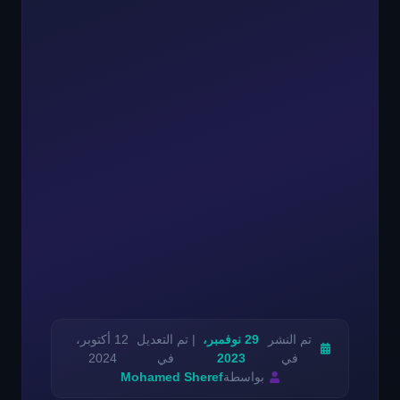
تم النشر
29 نوفمبر،
| تم التعديل
12 أكتوبر،
في
2023
في
2024
بواسطة
Mohamed Sheref