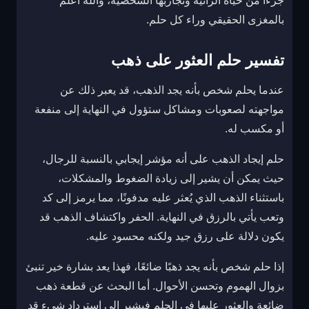
جزءاً من حياة الرائية وتجاربها الشخصية، والله أعلم
بالمغزى الحقيقي وراء كل حلم.
تفسير حلم العثور على ذهب
عندما يحلم شخص بأنه يجد الذهب، قد يعبر ذلك عن
مواجهته لصعوبات ومشاكل ستؤول في النهاية إلى منفعة
أو مكسب له.
حلم إيجاد الذهب على أنه مؤشر إيجابي بالنسبة للرجال،
حيث يمكن أن يشير إلى زيادة الضغوط والمشكلات،
باستثناء الذهب الذي يُعثر عليه مدفونًا، مما يرمز إلى كد
وتعب يأتي بالرزق في النهاية. الحفر واكتشاف الذهب قد
يكون دلالة على رزق جيد ولكنه محسود عليه.
إذا حلم شخص بأنه يجد ذهبًا ضائعًا، فهذا يعد بشارة خير تنبئ
بزوال الهموم وتحسن الأحوال. أما البحث عن قطعة ذهب
ضائعة والعثور عليها في الحلم فيشير إلى استرداد شيء قد