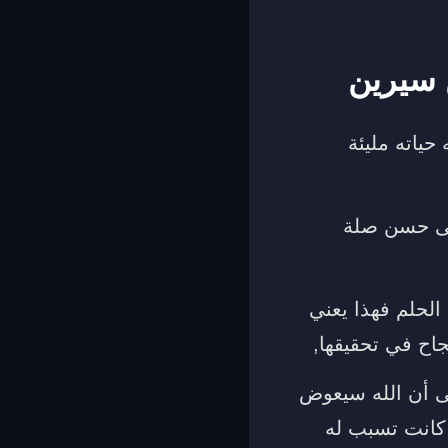
 سيرين
ياته مليئة
على حسن صلة
الحلم فهذا يعني
جاح في تحقيقها,
لى أن الله سيعوض
 كانت تسبب له