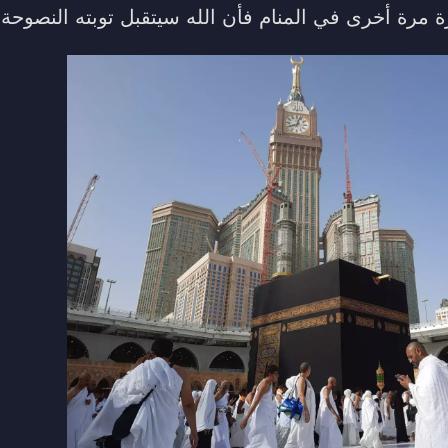
 مرة أخرى في المنام فأن الله سيتقبل توبته النصوحة ب