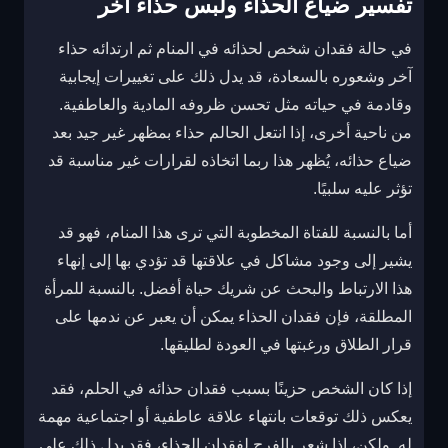
تفسير ضياع الحذاء ولبس حذاء آخر
في حالة فقدان شخص لحذائه في المنام ثم ارتدائه حذاء
آخر وشعوره بالسعادة، قد يدل ذلك على تغييرات إيجابية
وقادمة في حياته مثل تحسن ظروفه المادية والعاطفية.
من ناحية أخرى، إذا انتعل الحالم حذاء بمظهر غير جيد بعد
ضياع حذائه، يُظهر هذا ربما اتخاذه لقرارات غير مناسبة قد
تؤثر عليه سلبيًا.
أما بالنسبة للفتاة المخطوبة التي ترى هذا المنام، فهو قد
يشير إلى وجود مشاكل في علاقتها قد تؤدي بها إلى إنهاء
هذا الارتباط والبحث عن شريك حياة أفضل. بالنسبة للمرأة
المطلقة، فإن فقدان الحذاء يمكن أن يعبر عن ندمها على
قرار الطلاق ورغبتها في العودة لطليقها.
إذا كان الشخص حزينًا بسبب فقدان حذائه في الحلم، فقد
يعكس ذلك توقعات بانتهاء علاقة عاطفية أو اجتماعية مهمة
له. ولكن، إذا شعر بالفرح لفقدان الحذاء، فقد يدل ذلك على