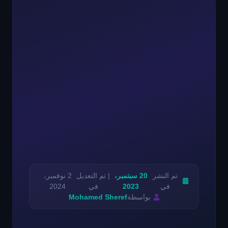
تم النشر
20 سبتمبر،
| تم التعديل
2 نوفمبر،
في
2023
في
2024
بواسطة
Mohamed Sheref