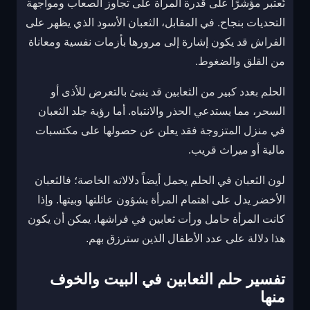
تُعتبر مؤشرًا على قدرة المرأة على تجاوز الصعاب ومواجهة
التحديات بنجاح. في المقابل، الثعبان الأسود الذي يظهر على
الفراش قد يكون إشارة إلى مرورها بأزمات نفسية ومعاناة
من القلق والضغوط.
الحلم بعدد كبير من الثعابين قد ينبئ بالتعرض للأذى أو
السحر، مما يستدعي الحذر والانتباه. أما رؤية جلد الثعبان
في منزل المتزوجة فقد يعلن عن حصولها على مكتسبات
مالية أو ميراث قريب.
لون الثعبان في الحلم يحمل أيضاً دلالاته الخاصة؛ فالثعبان
الأخضر يدل على اهتمام المرأة بشؤون عائلتها وبيتها. وإذا
كانت المرأة حامل ورأت ثعابين في فراشها، يمكن أن يكون
هذا دلالة على عدد الأطفال الذين سترزق بهم.
تفسير حلم الثعابين في البيت والخوف
منها