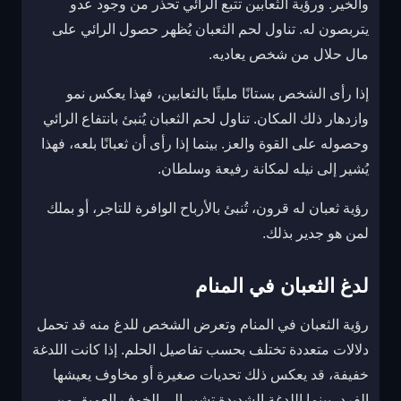
والخير. ورؤية الثعابين تتبع الرائي تحذر من وجود عدو
يتربصون له. تناول لحم الثعبان يُظهر حصول الرائي على
مال حلال من شخص يعاديه.
إذا رأى الشخص بستانًا مليئًا بالثعابين، فهذا يعكس نمو
وازدهار ذلك المكان. تناول لحم الثعبان يُنبئ بانتفاع الرائي
وحصوله على القوة والعز. بينما إذا رأى أن ثعبانًا بلعه، فهذا
يُشير إلى نيله لمكانة رفيعة وسلطان.
رؤية ثعبان له قرون، تُنبئ بالأرباح الوافرة للتاجر، أو بملك
لمن هو جدير بذلك.
لدغ الثعبان في المنام
رؤية الثعبان في المنام وتعرض الشخص للدغ منه قد تحمل
دلالات متعددة تختلف بحسب تفاصيل الحلم. إذا كانت اللدغة
خفيفة، قد يعكس ذلك تحديات صغيرة أو مخاوف يعيشها
الفرد، بينما اللدغة الشديدة تشير إلى الخوف العميق من