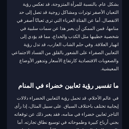
بشكل عام. بالنسبة للمرأة المتزوجة، قد تعكس رؤية
الثعبان الأصفر توترات ومشاكل زوجية قد تصل إلى حد
الانفصال. أما عن الفتاة العزباء التي ترى ثعبانًا أصفر في
منامها، فمن الممكن أن يعبر هذا عن سمات سلبية في
شخصية خطيبها مثل الكذب والخداع، مما قد يؤدي إلى
انهيار العلاقة. وفي حلم الشاب العازب، قد تدل رؤية
الثعابين الصفراء على الشعور بالقلق من الفساد الاجتماعي
والصعوبات الاقتصادية كارتفاع الأسعار وتدهور الأوضاع
المعيشية.
ما تفسير رؤية ثعابين خضراء في المنام
في عالم الأحلام، قد تحمل رؤية الثعابين الخضراء دلالات
إيجابية تختلف باختلاف السياق. على سبيل المثال، إذا رأى
التاجر ثعابين خضراء في منامه، فقد يعبر ذلك عن توقعاته
بجني أرباح كبيرة وطموحاته في توسيع نطاق تجارته. أما