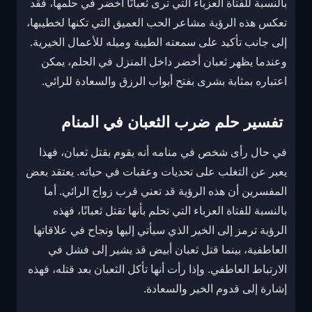
بالنسبة للفتاة العزباء التي ترى ثعبانًا أخضر في حلمها، فقد
تعكس هذه الرؤية مشاعر الحب العميق التي تكنها لخطيبها،
إلى جانب تأكيد على سمعته الطيبة وميله للأعمال الخيرية.
وعندما يظهر ثعبان أخضر داخل المنزل في الحلم، يمكن
اعتباره بمثابة بشرى بفتح أبواب الرزق والسعادة للرائي.
تفسير حلم ضرب الثعبان في المنام
في حال رأى شخص في منامه أنه يقوم بقتل ثعبان، فهذا
يعبر عن التغلب على تحديات وعقبات في حياته. يعتقد بعض
المفسرين أن هذه الرؤية قد تعني قرب زواج الرائي. أما
بالنسبة للفتاة العزباء التي تحلم بأنها تقتل ثعبانًا، فهذه
الرؤية ترمز إلى الخير الذي سيأتي إليها ونجاح في علاقاتها
العاطفية، بينما قتل ثعبان أبيض قد يشير إلى فشل في
الارتباط العاطفي. وإذا رأت أنها تأكل الثعبان بعد قتله، فهذه
إشارة إلى قدوم الخير والسعادة.