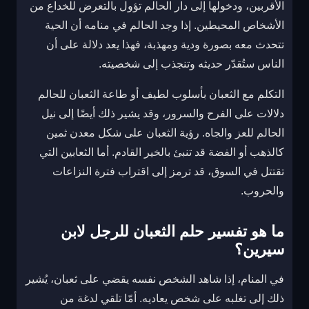
الأقربين، ودخولها إلى دار الحالم تؤول بالتعرض للخداع من
الأشخاص المحيطين. إذا وجد الحالم في منامه أن الحية
تتحدث معه بصورة ودية ومهذبة، فهذا يعد دلالة على أن
الناس ستُقدّر حديثه وتنجذب إلى شخصيته.
التكلم مع الثعبان بأسلوب لطيف أو طاعة الثعبان للحالم
دلالات على الفرح والسرور، وقد يشير ذلك أيضًا إلى نيل
الحالم للعز والجاه. رؤية الثعبان على شكل معدن ثمين
كالذهب أو الفضة قد تنبئ بالخير القادم. أما الثعابين التي
تقتتل في السوق، قد ترمز إلى اقتراب فترة النزاعات
والحروب.
ما هو تفسير حلم الثعبان للرجل لابن
سيرين؟
في المنام، إذا شاهد الشخص نفسه يقضي على ثعبان، يُشير
ذلك إلى تغلبه على شخص يعاديه. أمّا تلقي لدغة من