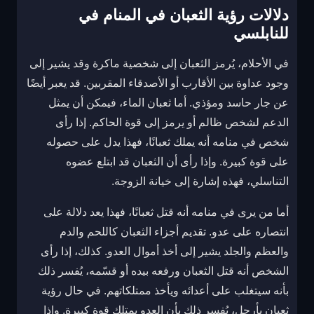
دلالات رؤية الثعبان في المنام في
للنابلسي
في الأحلام، يُرمز الثعبان إلى شخصية ماكرة وقد يشير إلى
وجود عداوة بين الأقارب أو الأصدقاء المقربين. قد يعبر أيضًا
عن جار حاسد ومؤذي. أما ثعبان الماء، فيمكن أن يمثل
الدعم لشخص ظالم أو يرمز إلى قوة الحاكم. إذا رأى
شخص في منامه أنه يملك ثعبانًا، فهذا يدل على حصوله
على قوة كبيرة. وإذا رأى أن الثعبان قد ابتلع عضوه
التناسلي، فهذه إشارة إلى خيانة الزوجة.
أما من يرى في منامه أنه قتل ثعبانًا، فهذا يعد دلالة على
انتصاره على عدو. تقديم أجزاء الثعبان كاللحم والدم
والعظم والجلد يشير إلى أخذ أموال العدو. كذلك، إذا رأى
الشخص أنه قتل الثعبان ورفعه بيده أو قسّمه، يُفسر ذلك
بأنه سيتغلب على أعدائه ويأخذ ممتلكاتهم. في حال رؤية
ثعبان بأرجل، يُفسر ذلك بأن العدو يمتلك قوة كبيرة. وإذا