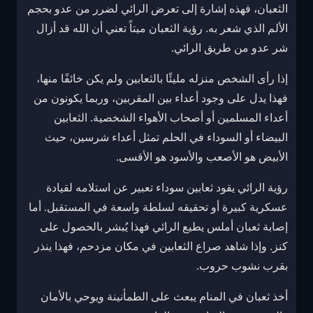
الثعبان، فهذه إشارة إلى تعرض الرائي لضرر من عدو بحجم
الألم الذي شعر به. رؤية الثعبان ميتاً تعني أن الله قد أزال
شر عدو من طريق الرائي.
إذا رأى الشخص منزله مليئًا بالثعابين ولم يكن خائفًا منها،
فهذا يدل على وجود أعداء بين المقربين، وربما يكونون من
أعداء المسلمين أو أصحاب الأهواء الشخصية. الثعابين
البيضاء أو السوداء في الحلم تمثل أعداء شرسين، حيث
الأبيض هو الأصعب والأسود هو الأقسى.
رؤية الرائي يقود ثعابين سوداء تعبير عن استلامه لقيادة
عسكرية كبيرة أو تحقيقه لسلطة واسعة في المستقبل. أما
إصابة ثعبان أملس يطيع الرائي فهذا يُبشر بالحصول على
كنز. وإذا شاهد صراع الثعابين في مكان مزدحم، فهذا ينذر
بقرب نشوب حروب.
أخذ ثعبان في المنام يبعث على الطمأنينة ويوحي بالأمان