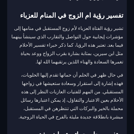
تفسير رؤية ام الزوج في المنام للعزباء
تشير رؤية الفتاة العزباء لأم زوج المستقبل في منامها إلى
مؤشرات إيجابية حول التواصل والتقارب الذي سينشأ بينهما
فيما بعد. تعتبر هذه الرؤيا، كما ذكر خبراء تفسير الأحلام
مثل ابن سيرين، بمثابة بشارة بقرب الزواج ووعد بحياة
تغمرها السعادة والهناء اللذين يرتقبهما الله لها.
في حال ظهر في الحلم أن حماتها تقدم إليها الحلويات،
فهذه إشارة إلى استقرار وسعادة ستعيشها في زواجها
المستقبلي. من المهم للفتيات العازبات النظر إلى هذه
الأحلام بعين الاعتبار والتفاؤل، إذ يمكن اعتبارها رسائل
محملة بالخير والبركات التي تنتظرهن في المستقبل،
مبشرة بانطلاقة جديدة مليئة بالفرح في الحياة الزوجية.