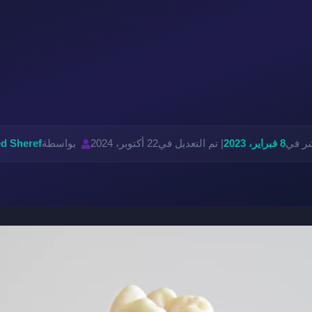
شر في
8 فبراير، 2023
| تم التعديل في
22 أكتوبر، 2024
بواسطة
d Sheref