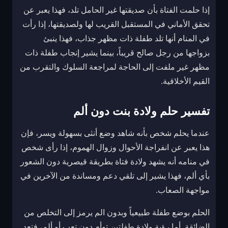
إذا حلمت الفتاة بأن صديقتها غير الحامل تلد، فهذا يعبر عن
تحقق الأماني في المستقبل القريب لها ولصديقتها، إذا رأت
في المنام أنها تلد طفلة ذات مظهر جذاب، فهذا ينبئ
بزواجها من رجل صالح قريباً، بينما يشير إنجاب طفلة ذات
مظهر غير ملفت إلى الحاجة لمراجعة السلوك والتقرب من
القيم الأخلاقية.
تفسير حلم ولادة بنت دون ألم
عندما يحلم شخص بأنه شاهد وضع أنثى بسهولة ويسر، فإن
هذا يعبر عن انفراجة الأحوال وزوال الهموم، إذا رأى شخص
في منامه أنه يشهد ولادة فتاة بطريقة قيصرية دون الشعور
بأي ألم، فهذا يشير إلى تلقي دعم ومساندة من الآخرين في
مواجهة الصعاب.
الحلم بوضع طفلة طبيعياً وبدون الم يرمز إلى التخلص من
الضائقة. أما رؤية ولادة طفلتين توأم دون تعب أو ألم، فتعد