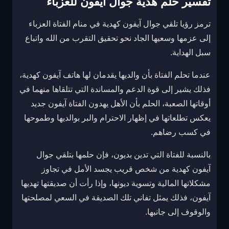
تفسير حلم هدية جوال ايفون للعزباء
ترمز رؤيا تلقي جوال آيفون كهدية في منام الفتاة العزباء
إلى عزمها وسعيها الجاد نحو تحقيق التقرب من الله واتباع
سبل الهداية.
عندما تحلم الفتاة بأن والديها يقدمان لها هاتف آيفون كهدية،
فذلك يشير إلى قوة الدعم والمساندة التي تتلقاها منهما في
أوقاتها الصعبة، الحلم بأن الأهل يهدون الفتاة آيفون جديد
يعكس تطلعاتها في إظهار الاحترام والبر بوالديها وطموحها
في كسب رضاهم.
بالنسبة للفتاة التي تدين بديون، فإن حلمها بتلقي جوال
آيفون كهدية من شخص قريب يجسد الأمل في تجاوز
مشكلاتها المالية وتسوية ديونها، وإذا رأت أن صديقتها تهديها
آيفون، فذلك يمثل تفاني تلك الصديقة في السعي لمصلحتها
والوقوف إلى جانبها.