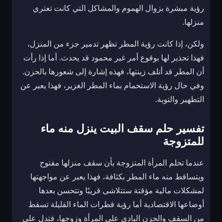
رؤية مبشرة بزوال الهموم والمشاكل التي كانت تعتري
منزلها.
ولكن، إذا كانت رؤية المطر تظهر تدمير جزء من المنزل،
فهذا تحذير لها بوقوع أمر غير محمود قد يحدث. أما إذا رأت
أن المطر قد أتلف زينتها، فهذه إشارة إلى شعورها بالحزن.
وفي حال رؤية الاستحمام بماء المطر الغزير، فهذا يعبر عن
التطهير والتوبة.
تفسير حلم سقف البيت ينزل منه ماء
للمتزوجة
عندما تحلم المرأة المتزوجة بأن سقف منزلها مفتوح
ويتساقط منه ماء المطر بكثافة، فهذا يعبر عن مواجهتها
لمشكلات مالية مؤقتة ستتلاشى قريبًا وتتحسن بعدها
أوضاعها الاقتصادية أما رؤية قطرات الماء القليلة تسقط
من السقف والحزن البادي على المرأة وزوجها، فتدل على