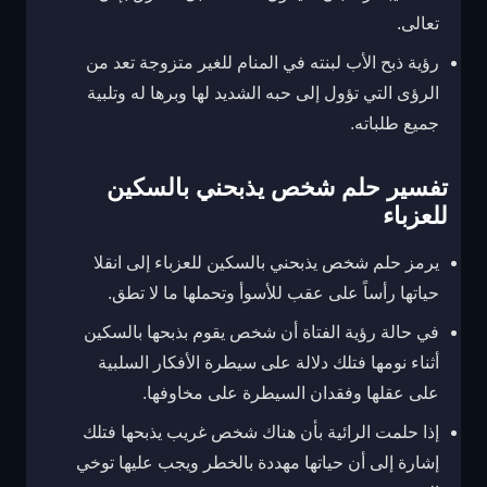
تعالى.
رؤية ذبح الأب لبنته في المنام للغير متزوجة تعد من
الرؤى التي تؤول إلى حبه الشديد لها وبرها له وتلبية
جميع طلباته.
تفسير حلم شخص يذبحني بالسكين
للعزباء
يرمز حلم شخص يذبحني بالسكين للعزباء إلى انقلا
حياتها رأساً على عقب للأسوأ وتحملها ما لا تطق.
في حالة رؤية الفتاة أن شخص يقوم بذبحها بالسكين
أثناء نومها فتلك دلالة على سيطرة الأفكار السلبية
على عقلها وفقدان السيطرة على مخاوفها.
إذا حلمت الرائية بأن هناك شخص غريب يذبحها فتلك
إشارة إلى أن حياتها مهددة بالخطر ويجب عليها توخي