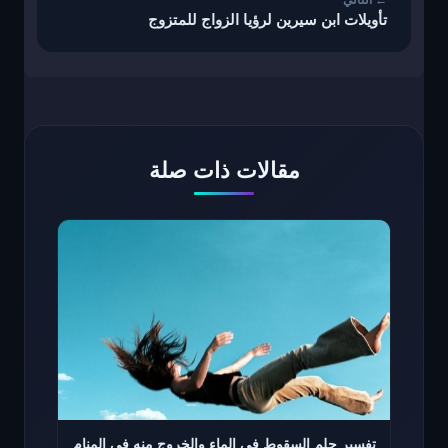
تأويلات ابن سيرين لرؤيا الزواج للمتزوج
مقالات ذات صلة
تفسير حلم السقوط في الماء والخروج منه في المنام