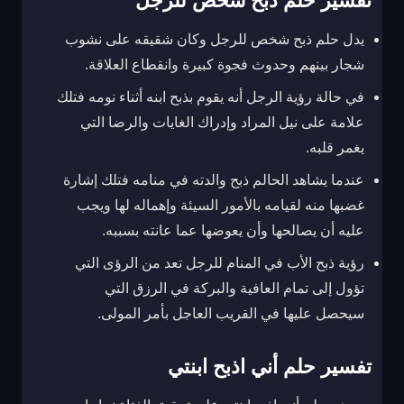
تفسير حلم ذبح شخص للرجل
يدل حلم ذبح شخص للرجل وكان شقيقه على نشوب
شجار بينهم وحدوث فجوة كبيرة وانقطاع العلاقة.
في حالة رؤية الرجل أنه يقوم بذبح ابنه أثناء نومه فتلك
علامة على نيل المراد وإدراك الغايات والرضا التي
يغمر قلبه.
عندما يشاهد الحالم ذبح والدته في منامه فتلك إشارة
غضبها منه لقيامه بالأمور السيئة وإهماله لها ويجب
عليه أن يصالحها وأن يعوضها عما عانته بسببه.
رؤية ذبح الأب في المنام للرجل تعد من الرؤى التي
تؤول إلى تمام العافية والبركة في الرزق التي
سيحصل عليها في القريب العاجل بأمر المولى.
تفسير حلم أني اذبح ابنتي