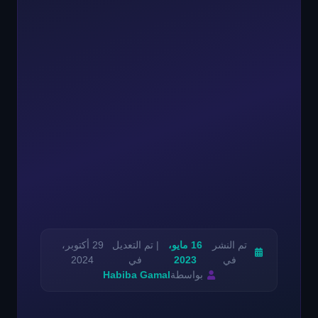
تم النشر
16 مايو،
| تم التعديل
29 أكتوبر،
في
2023
في
2024
بواسطة
Habiba Gamal