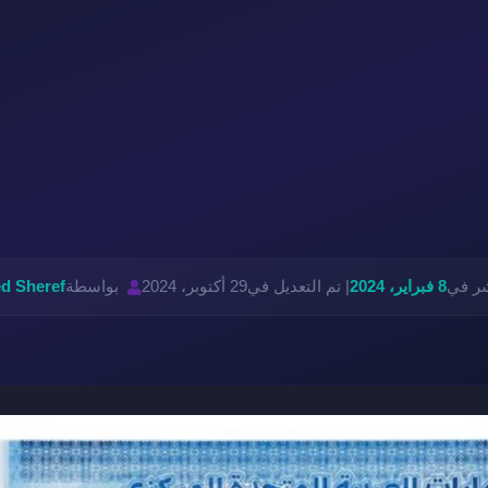
شر في
8 فبراير، 2024
| تم التعديل في
29 أكتوبر، 2024
بواسطة
d Sheref