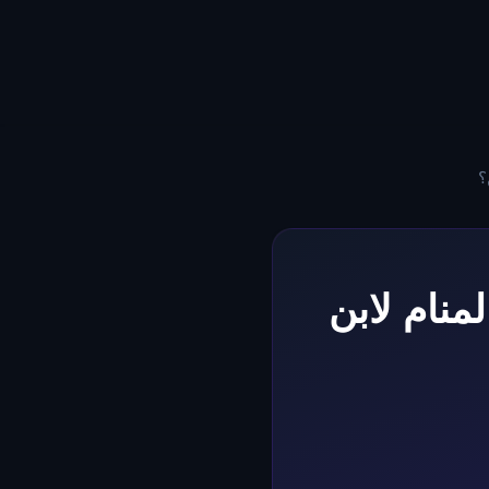
؟
منام لابن