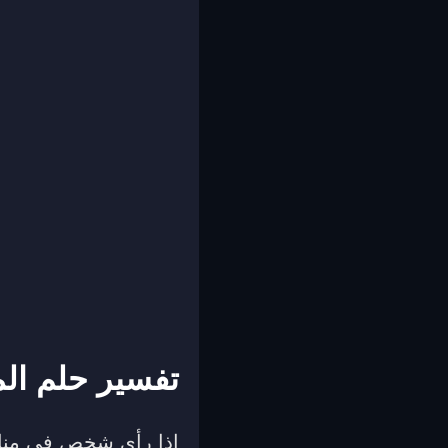
تفسير حلم الم
إذا رأى شخص في منامه