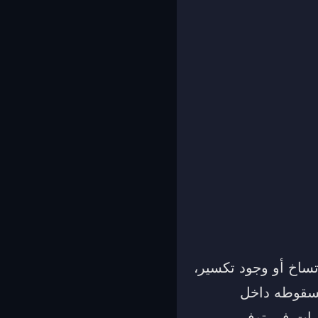
تساخ أو وجود تكسير،
بسقوطه داخل
بات في توفير