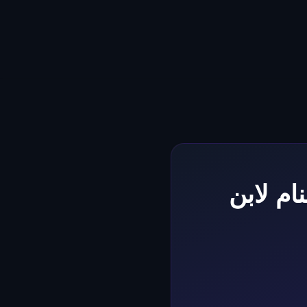
م لابن