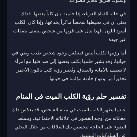
وسلوك طريق مغاير للصواب.
في حالة الفتاة العزباء، إذا حلمت بأن كلباً يعضها، فذلك
يعني أن في محيطها شخصاً ماكراً يخدعها. وإذا كان الكلب
أسود اللون، فهذا يدل على قربها من شخص يتصف بصفات
غير جيدة.
أما رؤيتها لكلب أبيض فتعكس وجود شخص طيب ونقي في
حياتها. وقد يشير حلمها بكلب يعضها إلى صداقتها مع امرأة
لا تتصف بالأمانة والصدق. وتُعتبر رؤية كلب باللون الأحمر
تحذيراً من وقوع حادثة مؤلمة في حياتها.
تفسير حلم رؤية الكلب الميت في المنام
عندما يظهر الكلب الميت في منام الشخص، قد يعكس ذلك
معاناته من أوجه القصور في علاقاته الاجتماعية، ويسلط
الضوء على الحاجة لتحسين تلك العلاقات من خلال التخلي
عن السلوكيات السلبية.