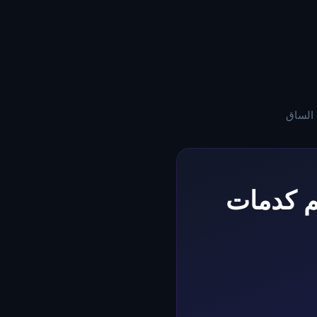
 الساق
م كدمات