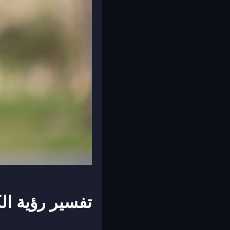
تفسير رؤية ال