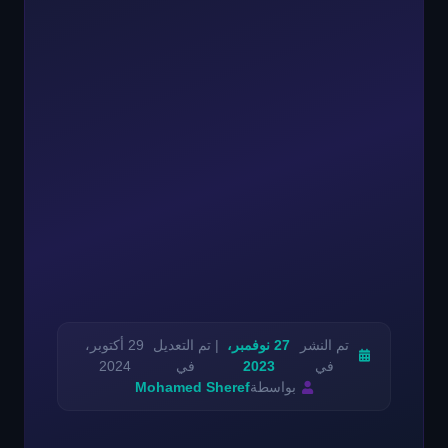
تم النشر
27 نوفمبر،
| تم التعديل
29 أكتوبر،
في
2023
في
2024
بواسطة
Mohamed Sheref