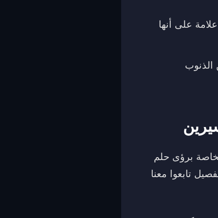
لامة على أنها
 الذنوب
يرين
لخاصة برؤى حلم
صيل تابعوا معنا