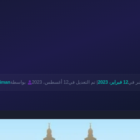
شر في
12 فبراير، 2023
| تم التعديل في
12 أغسطس، 2023
بواسطة
liman