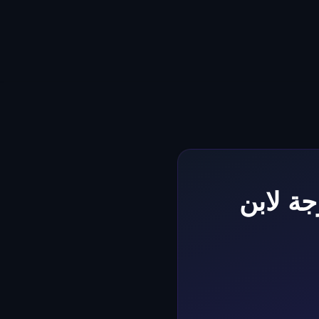
ة لابن