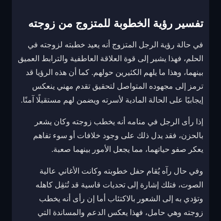
تفسير رؤية الخطوبة للمتزوج من زوجته
في حالة رؤية الرجل المتزوج أنه يعيد خطبته لزوجته في
الحلم، فهذا يشير إلى قوة العلاقة العاطفية والترابط العميق
بينهما، وهذا ما يلهم الكثيرين حولهم. كما أن هذه الرؤيا قد
ترمز إلى مجهوده المتواصل لتحقيق تقدم مهني ينعكس
إيجابيًا على الحالة المادية لأسرته ويضمن لهم مستقبلًا آمنًا.
إذا رأى الرجل في منامه أنه يخطب زوجته وكان يشعر
بالحزن، فقد يدل ذلك على وجود خلافات أو سوء تفاهم
يعكر صفو حياتهما، مما يجعل الأمور بينهما صعبة.
وفي حال رآه يُقام حفل خطوبته وكانت الأغاني عالية
الصوت، فتلك إشارة إلى تحديات قاسية قد تُثقِل كاهله
وتؤدي به إلى الشعور بالاكتئاب أما إن رأى أنه يخطب
زوجته وهي حامل، فهذا يعكس الدعم والمساندة التي