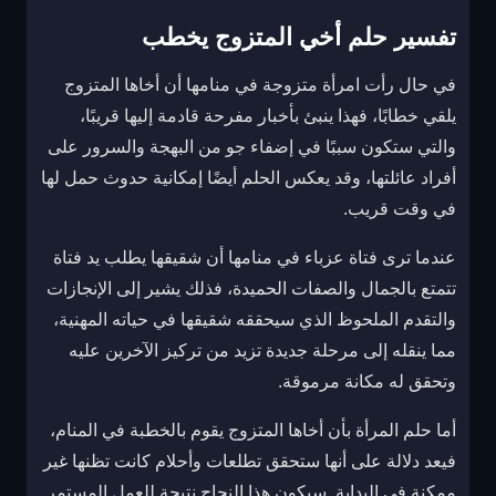
تفسير حلم أخي المتزوج يخطب
في حال رأت امرأة متزوجة في منامها أن أخاها المتزوج
يلقي خطابًا، فهذا ينبئ بأخبار مفرحة قادمة إليها قريبًا،
والتي ستكون سببًا في إضفاء جو من البهجة والسرور على
أفراد عائلتها، وقد يعكس الحلم أيضًا إمكانية حدوث حمل لها
في وقت قريب.
عندما ترى فتاة عزباء في منامها أن شقيقها يطلب يد فتاة
تتمتع بالجمال والصفات الحميدة، فذلك يشير إلى الإنجازات
والتقدم الملحوظ الذي سيحققه شقيقها في حياته المهنية،
مما ينقله إلى مرحلة جديدة تزيد من تركيز الآخرين عليه
وتحقق له مكانة مرموقة.
أما حلم المرأة بأن أخاها المتزوج يقوم بالخطبة في المنام،
فيعد دلالة على أنها ستحقق تطلعات وأحلام كانت تظنها غير
ممكنة في البداية. سيكون هذا النجاح نتيجة للعمل المستمر