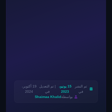
تم النشر
15 يونيو،
| تم التعديل
19 أكتوبر،
في
2023
في
2024
بواسطة
Shaimaa Khalid