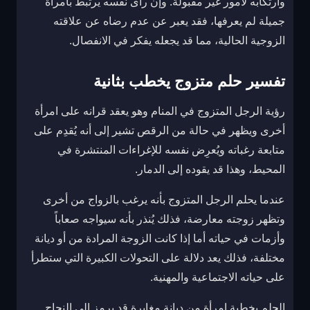
وارتكابه لأمور غير مقبولة. وإن رأى نفسه يرتبط بامرأة
جميلة لم يعرفها، فقد يعبر عن عدم رضاه عن علاقته
الزوجية الحالية، مما قد يجعله يفكر في الانفصال.
تفسير حلم متزوج يخطب بثانية
رؤية الرجل المتزوج في المنام وهو يعقد قرانه على امرأة
أخرى ويظهر في حالة من الرقص تشير إلى أنه يُقدِم على
متابعة رغباته ويُعرِض نفسه للإغراءات المنتشرة في
المحيط، وهذا قد يقوده إلى الدمار.
عندما يحلم الرجل المتزوج بأنه يرغب بالزواج من أخرى
وتظهر زوجته معارضة، فذلك يُنذر بأنه سيواجه صعاباً
وأزمات في حياته أما إذا كانت الزوجة المرادة من أو ديانة
مختلفة، فذلك يعد دلالة على التحولات الكبيرة التي ستطرأ
على حياته الاجتماعية والمهنية.
الحلم بخطبة امرأة من ديانة مغايرة قد يرمز إلى النجاح