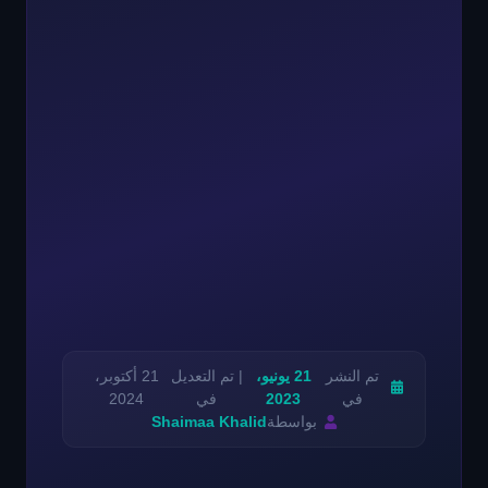
تم النشر
21 يونيو،
| تم التعديل
21 أكتوبر،
في
2023
في
2024
بواسطة
Shaimaa Khalid