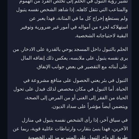
تشير رؤية التبول في الحلم إلى تخلص الفرد من الهموم
والمتاعب التي تثقل كاهله. إذا شاهد الشخص نفسه يتبول
ولم يستطع إخراج كل ما في المثانة، فهذا يعبر عن
استهلاكه لجزء من أمواله في أمور غير ضرورية وتوفير
البقية لاحتياجاته الشخصية.
الحلم بالتبول داخل المسجد يوحي بالقدرة على الادخار. من
يرى نفسه يتبول على ملابسه، يعكس ذلك إنفاقه المال
على أبنائه مع التقصير في بعض جوانب الإنفاق.
التبول في بئر يعني الحصول على منافع مشروعة في
الحياة. أما التبول في مكان مخصص لذلك فيدل على تحول
الحياة من الفقر إلى الغنى أو من المرض إلى الصحة،
ويتضمن أيضاً مؤشراً على سداد الديون.
في سياق آخر، إذا رأى الشخص نفسه يتبول في منازل
الآخرين، فهذا ينبئ بتقارب وارتباطات عائلية قوية، ربما عن
طريق الزواج. التبول على المنبر يرمز إلى الخصوبة