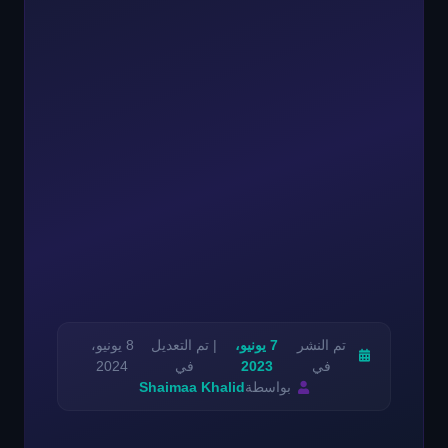
تم النشر
7 يونيو،
| تم التعديل
8 يونيو،
في
2023
في
2024
بواسطة
Shaimaa Khalid