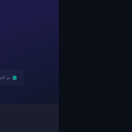
تم الن