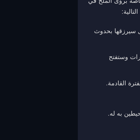
خاصة برؤى الملح في
لتالية:
جل سيرزقها بحدوث
يرات وستفتح
ترة القادمة.
يطين به له.