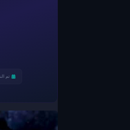
تم ال