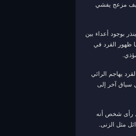
 ضيف مزعج يفشي
نذر بوجود أعداء بين
ا ظهور القرد في
ؤذي.
قرد يهاجم الرائي
ي سياق آخر إلى
ال رأى شخص أنه
ئل مثل الزنى.