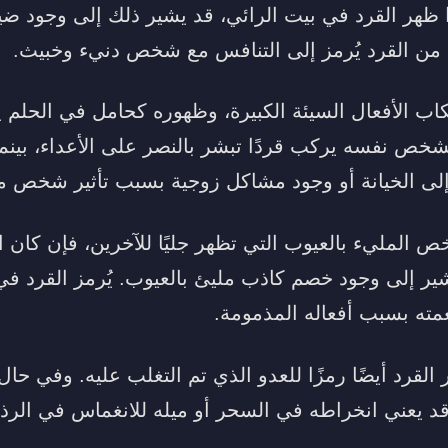
ا ظهر القرد في بيت الرائي، قد يشير ذلك إلى وجود
 من القرد يُرمز إلى التنافس مع شخص دنيء وخبيث.
تكاب الأفعال السيئة الكبيرة، وظهوره كحامل في الحلم ي
لشخص نفسه يركب قردًا تبشر بالنصر على الأعداء، بينم
إلى الخيانة أو وجود مشاكل زوجية بسبب تأثير شخص م
 المليء بالعيوب التي تظهر جليًا للآخرين، فإن كان ال
شير إلى وجود خصم كاذب مليئ بالعيوب. يُرمز القرد ف
ته بسبب أفعاله المذمومة.
 القرد أيضًا رمزًا للعدو الذي تم التغلب عليه. وفي ح
د يعني انخراطه في السحر أو ميله للانغماس في الرذا